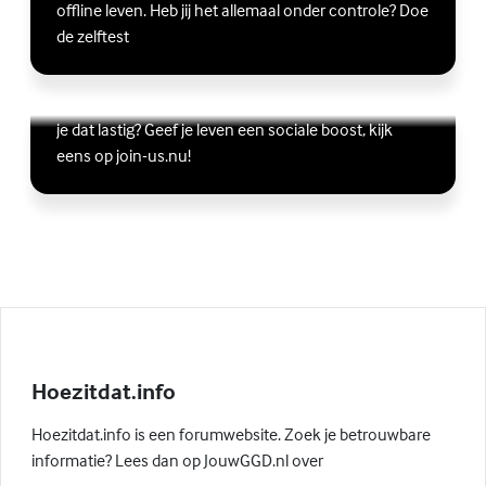
offline leven. Heb jij het allemaal onder controle? Doe
de zelftest
Vriendschap
Wil je graag andere jongeren ontmoeten, maar vind
Lees meer over Vriendschap
(Externe link)
je dat lastig? Geef je leven een sociale boost, kijk
eens op join-us.nu!
Hoezitdat.info
Hoezitdat.info is een forumwebsite. Zoek je betrouwbare
informatie? Lees dan op JouwGGD.nl over