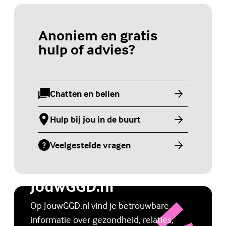
Anoniem en gratis
hulp of advies?
Chatten en bellen
(Externe link)
Hulp bij jou in de buurt
(Externe link)
Veelgestelde vragen
(Externe link)
Jongerenwebsite
JouwGGD.nl
Op JouwGGD.nl vind je betrouwbare
informatie over gezondheid, relaties,