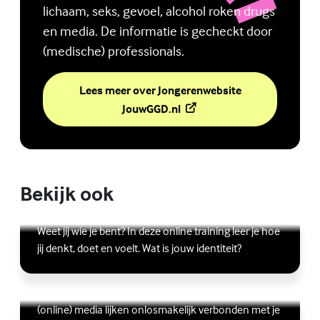
lichaam, seks, gevoel, alcohol roken drugs
en media. De informatie is gecheckt door
(medische) professionals.
Lees meer over Jongerenwebsite
(Externe link)
JouwGGD.nl
Bekijk ook
Online zelfhulptraining - Wie ben ik?
Lees meer over Online zelfhulptraining - Wie ben ik?
(Externe link)
Weet jij wie je bent? In deze online training leer je hoe
jij denkt, doet en voelt. Wat is jouw identiteit?
Ben jij digitaal in balans?
Scrollen, liken, appen, swipen, gamen en bingen:
Lees meer over Ben jij digitaal in balans?
(Externe link)
(online) media lijken onlosmakelijk verbonden met je