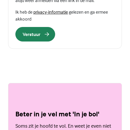
altijd weer afmelden via een link in de mail.
(Externe link)
Ik heb de
privacy-informatie
gelezen en ga ermee
akkoord
Verstuur
Beter in je vel met 'In je bol'
Soms zit je hoofd te vol. En weet je even niet