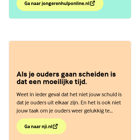
Ga naar jongerenhulponline.nl
over Weet jij de weg naar hulp?
(Externe link)
Als je ouders gaan scheiden is
dat een moeilijke tijd.
Weet in ieder geval dat het niet jouw schuld is
dat je ouders uit elkaar zijn. En het is ook niet
jouw taak om je ouders weer gelukkig te
maken. Bekijk de website van het NJi.
Ga naar nji.nl
over Als je ouders gaan scheiden is dat een moeilijke t
(Externe link)