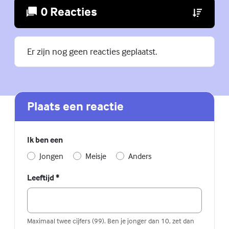
0 Reacties
(Externe lin
Er zijn nog geen reacties geplaatst.
Plaats een reactie
Ik ben een
Jongen
Meisje
Anders
Leeftijd
*
Maximaal twee cijfers (99). Ben je jonger dan 10, zet dan