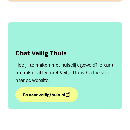
Chat Veilig Thuis
Heb jij te maken met huiselijk geweld? Je kunt
nu ook chatten met Veilig Thuis. Ga hiervoor
naar de website.
Ga naar veiligthuis.nl
over Chat Veilig Thuis
(Externe link)